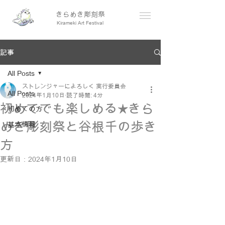
きらめき彫刻祭
​Kirameki Art Festival
記事
All Posts
ストレンジャーによろしく 実行委員会
All Posts
2024年1月10日
読了時間: 4分
初めてでも楽しめる★きら
初めての方
めき彫刻祭と谷根千の歩き
基本情報
方
更新日：
2024年1月10日