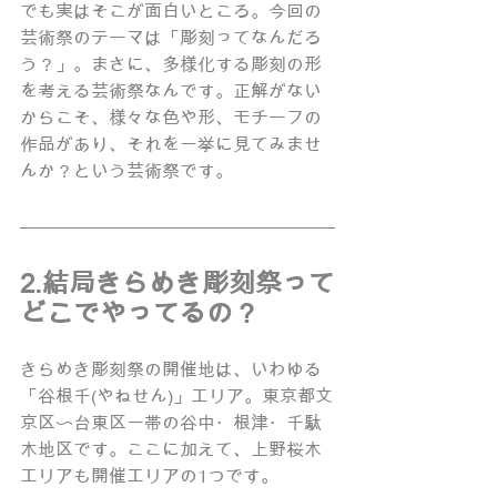
でも実はそこが面白いところ。今回の
芸術祭のテーマは「彫刻ってなんだろ
う？」。まさに、多様化する彫刻の形
を考える芸術祭なんです。正解がない
からこそ、様々な色や形、モチーフの
作品があり、それを一挙に見てみませ
んか？という芸術祭です。
2.結局きらめき彫刻祭って
どこでやってるの？
きらめき彫刻祭の開催地は、いわゆる
「谷根千(やねせん)」エリア。東京都文
京区〜台東区一帯の谷中・根津・千駄
木地区です。ここに加えて、上野桜木
エリアも開催エリアの1つです。