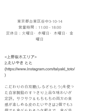
東京都台東区谷中3-10-14
営業時間：11:00 - 18:00
定休日：火曜日・水曜日・木曜日・金
曜日
<上野桜木エリア>
2.たいやき とと 
(
https://www.instagram.com/taiyaki_toto/
)
こだわりの白双糖(しろざらとう)を使っ
た自家製餡のすっきり上品な味わいが
定評。サクサク＆もちもちの両方の食
感が楽しめる皮のたいやきは2個でも3
個でも食べられそうな軽さで、食べ歩