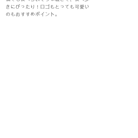
きにぴったり！ロゴもとっても可愛い
のもおすすめポイント。
東京都 台東区 上野桜木 2-10-5 Quinto 1
階