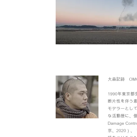
大森記詩 OMORI
1990年東京
断片性を伴う
モデラーとして
な活動歴に、個展
Damage C
京、2020）