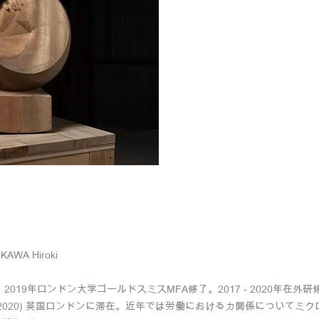
AWA Hiroki
。2019年ロンドン大学ゴールドスミスMFA修了。2017 - 2020年在外研
019-2020) 英国ロンドンに滞在。近年では労働における力関係につい