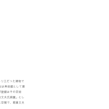
アトリエだった建物で
在は美術館として建
彫塑館はその芸術
倉文夫氏庭園」とし
た空間で、朝倉文夫