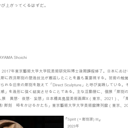
かび上がってくるはずだ。
​ 
AMA Shoichi
れ。2017年東京藝術大学大学院美術研究科博士後期課程修了。日本にお
木彫に西洋彫刻の塑造技法が邂逅したことを最も重要視する。芸術の触
られる旧来の彫刻を敢えて「Direct Sculpture」と呼び実践してい
」を造形に強く結実させることである。主な活動歴に、個展「彫刻の肖像/ ビー
三人展 異想・夜想・妄想」日本橋高島屋美術画廊X（東京、2021）、「
時間/ 彫刻 時をかけるかたち」東京藝術大学大学美術館陳列館（東京、2
『Spirit (＝彫刻家) Ⅲ』
2023年