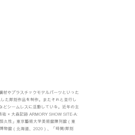
属鋼材やプラスチックモデルパーツといった
化した彫刻作品を制作。またそれと並行し
るなどシームレスに活動している。近年の主
大森記詩 ARMORY SHOW SITE-A:
刻の象徴性と恒久性」東京藝術大学美術館陳列館（東
術博物館（北海道、2020）、「時間/彫刻