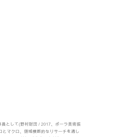
修員として(野村財団 / 2017、ポーラ美術振
てミクロとマクロ、領域横断的なリサーチを通し