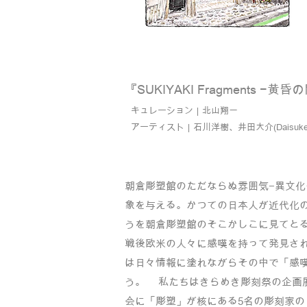
『SUKIYAKI Frag
ments −黄昏
​​キュレーション｜北山翔一
アーティスト
｜石川洋樹、井
田
大
介(Daisuke
​朝倉彫塑館のただならぬ雰囲気−異文
象を与える。かつての日本人が近代化
うを朝倉彫塑館のそこかしこに見てと
戦後欧米の人々に感嘆を持って発見された
は日々情報に塗れながらその中で「感
う。 私たちはきらめき彫刻祭の企画
会に「彫塑」が核にある5名の彫刻家