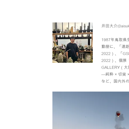
井田大介
(Daisuk
1987年鳥取
動歴に、「遠距離現
2022）、「GS
2022）、個
GALLERY（大
—純粋 × 切実
など、国内外