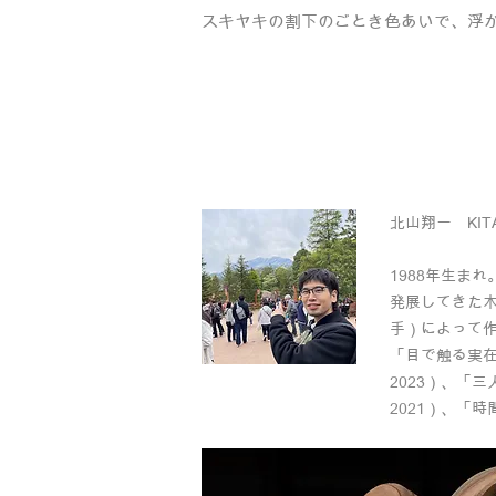
スキヤキの割下のごとき色あいで、浮
北山翔一 KITAY
1988年生ま
発展してきた
手）によって作
「目で触る実在感
2023）、「
2021）、「