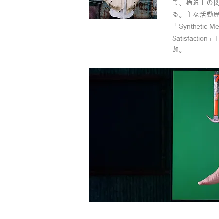
て、構造上の
る。主な活動歴に、
「Syntheti
Satisfact
加。