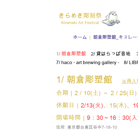
きらめき彫刻祭
​Kirameki Art Festival
ホーム
|
朝倉彫塑館_
キュレー
1/ 朝倉彫塑館
2/ 貸はらっぱ音地
7/ haco - art brewing gallery -
8/ LI
1/ 朝倉彫塑館
※再入
会
期｜2 / 10(土) ～
2 / 25(日)
休館日｜
2/1
3(火)
、15(木)、
1
開場時間｜
9：30～16：30(
住所: 東京都台東区谷中7-18-10