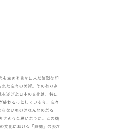
代を生きる我々に未だ鮮烈な印
られた我々の美術。その有りよ
貌を遂げた日本の文化は、特に
後が終わろうとしている今、我々
わらないものはなんなのだろ
させようと思いたった。この機
々の文化における「彫刻」の姿が