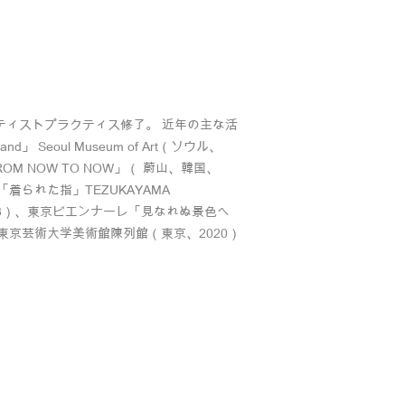
アーティストプラクティス修了。 近年の主な活
d」 Seoul Museum of Art（ソウル、
「FROM NOW TO NOW」（ 蔚山、韓国、
着られた指」TEZUKAYAMA
（東京、2018）、東京ビエンナーレ「見なれぬ景色へ
恒久性」東京芸術大学美術館陳列館（東京、2020）