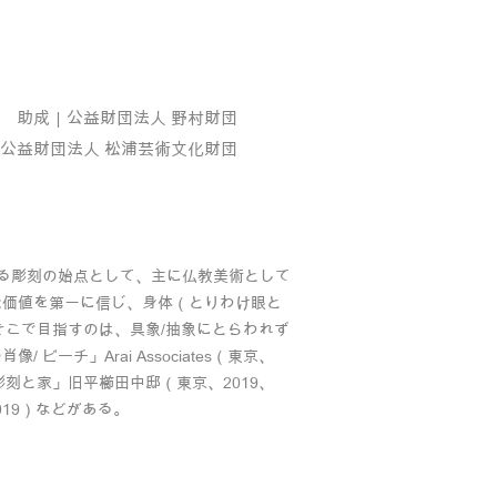
​​助成｜公益財団法人 野村財団
公益財団法人 松浦芸術文化財団
ける彫刻の始点として、主に仏教美術として
覚価値を第一に信じ、身体（とりわけ眼と
る。そこで目指すのは、具象/抽象にとらわれず
チ」Arai Associates（東京、
彫刻と家」旧平櫛田中邸（東京、2019、
019）などがある。