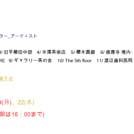
ター_
アーティスト
3/ 旧平櫛田中邸
4/ 半澤美術店
5/ 櫻木画廊
6/ 感應寺 境内
BRE
9/ ギャラリー美の舎
10/ The 5th floor
11/ 渡辺歯科医院
場不可
9(月)
、22(木)
入館は16：00まで)