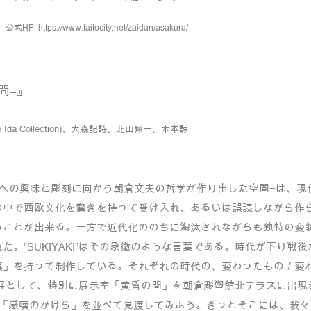
公式HP:
https://www.taitocity.net/zaidan/asakura/
の間–』
 Ida Collection)、
大森記詩、北山翔一、木本諒
化への興味と彫刻に向かう朝倉文夫の哲学が作り出した空間−は、現
の中で西欧文化を驚きを持って受け入れ、あるいは誤読しながら作
ることが出来る。一方で近代化ののちに淘汰されながらも独特の変
。”SUKIYAKI”はその象徴のような言葉である。時代が下り戦
嘆」を持って制作している。それぞれの時代の、変わったもの／変
展として、特別に展示室「黄昏の間」を朝倉彫塑館北テラスに出現
の「感嘆のかけら」を並べて見渡してみよう。きっとそこには、我