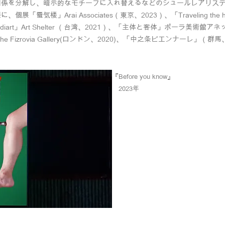
関係を分解し、暗示的なモチーフに入れ替えるなどのシュールレアリス
個展「蜃気楼」Arai Associates（東京、2023）、「Traveling th
c Mediart」Art Shelter （台湾、2021）、「主体と客体」ポーラ美術館
ion」The Fizrovia Gallery(ロンドン、2020)、「中之条ビエンナーレ
『Before you know』
2023年