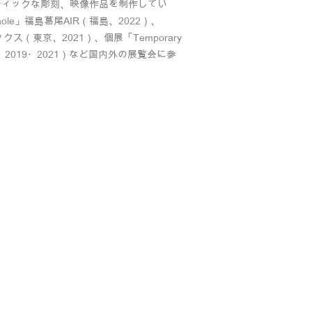
ティックな彫刻、映像作品を制作してい
e hole」福島葛尾AIR（福島、2022）、
アネックス（東京、2021）、個展「Temporary
」（群馬、2019・2021）など国内外の展覧会に参