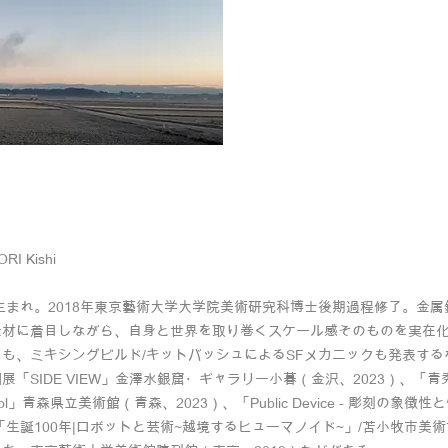
 Kishi
都生まれ。2018年東京藝術大学大学院美術研究科博士後期過程修了。金
素材に着目しながら、自身と世界を取り巻くスケール感そのものを実在
も、ミキシングビルド/キットバッシュによるSFメカニックも発表す
「SIDE VIEW」金澤水銀窟・ギャラリー小暮（金沢、2023）、「青秀祐 × 
ontrol」青森県立美術館（青森、2023）、「Public Device - 彫
、「生誕100年|ロボットと芸術~越境するヒューマノイド~」/苫小牧市美