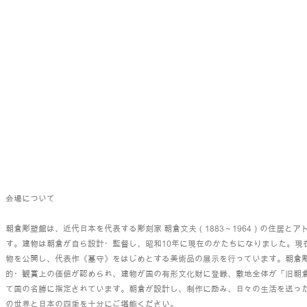
会場について
​朝倉彫塑館は、近代日本を代表する彫刻家 朝倉文夫（1883～1964）の住居と
す。建物は朝倉が自ら設計・監督し、昭和10年に現在のかたちになりました。現
物を公開し、代表作《墓守》をはじめとする美術品の展示を行っています。朝倉
的・観賞上の価値が認められ、建物が国の有形文化財に登録、敷地全体が「旧朝
て国の名勝に指定されています。朝倉が設計し、制作に励み、日々の生活を送っ
の世界と日本の四季を十分にご堪能ください。