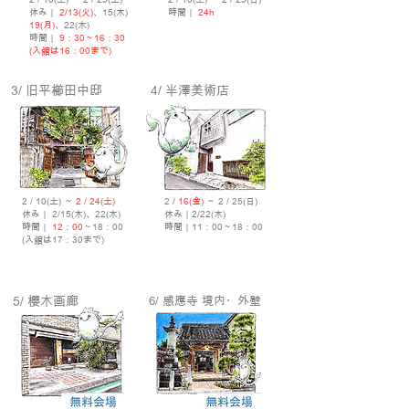
休み｜
2/13(火)
、15(木)
時間｜
24h
19(月)
、22(木)
時間｜
9：30～16：30
(入館は16：00まで)
3/ 旧平櫛田中邸
4/ 半澤美術店
2 / 10(土) ～
2 / 24(土)
2 /
16(金)
～ 2 / 25(日)
休み｜ 2/15(木)、22(木)
休み｜2/22(木)
時間｜
12：00
～18：00
時間｜11：00～18：00
(入館は17：30まで)
5/ 櫻木画廊
6/ 感應寺 境内・外壁