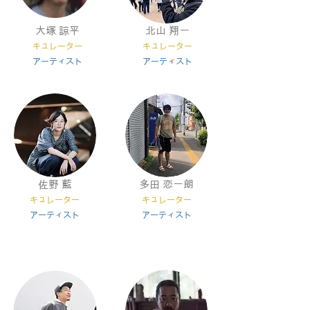
​大塚 諒平
北山 翔一
キ
ュレーター
キ
ュレーター
アー
ティスト
​アー
ティスト
​佐野 藍
​多田 恋一朗
キ
ュレーター
キ
ュレーター
​アー
ティスト
​アー
ティスト