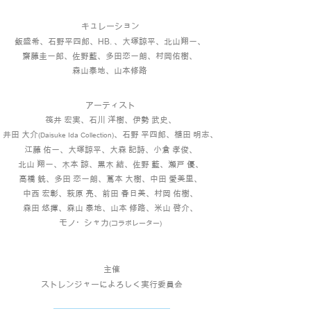
キュレーション
飯盛希、石野平四郎、HB. 、大塚諒平、北山翔一、
齋藤圭一郎、
佐野藍、多田恋一朗、村岡佑樹、
森山泰地、山本修路
アーティスト
筏井 宏実、石川 洋樹、伊勢 武史、
井田 大介
、石野 平四郎、
植田 明志、
(Daisuke Ida
Collection)
江藤 佑一、大塚諒平、大森 記詩、小倉 孝俊、
北山 翔一、
木本 諒、黒木 結、
佐野 藍、
瀬戸 優、
髙橋 銑、多田 恋一朗、蔦本 大樹、中田 愛美里、
中西 宏彰、萩原 亮、前田 春日美、村岡 佑樹、
森田 悠揮、森山 泰地、
山本 修路、米山 啓介、
モノ・
シャカ
(コラボレーター)
主催
ストレンジャーによろしく実行委員会