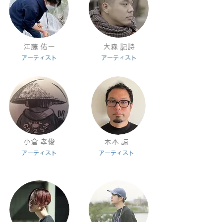
江藤 佑一
大森 記詩
アー
ティスト
アー
ティスト
小倉 孝俊
木本 諒
アー
ティスト
アー
ティスト