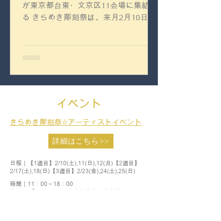
が東京都台東・文京区11会場に集結す
る きらめき彫刻祭は、来月2月10日
（土）より開催いたします！ この度、
きらめき彫刻祭 公式SNS（X /
instagram）にて、フォロー&リツイー
ト（いいね）をしてくださった方を対
象に、抽選で5名...
イベント
きらめき彫刻祭☆アーティストイベント
詳細はこちら>>
日程｜【1週目】2/10(土),11(日),12(月)【2週目】
2/17(土),18(日)【3週目】2/23(金),24(土),25(日)
​時間｜11：00～18：00
会場｜ 「Hello Bee」東京都台東区池之端2－6－12
​参加作家｜
小平千波、神保惇、多田雪畝、田中ゆうひ、
つえたにみさ