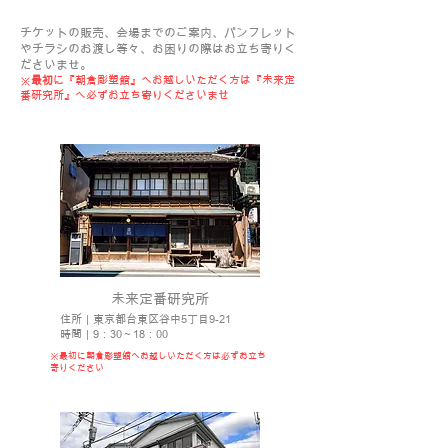
​チケットの販売、会場までのご案内、パンフレット
やチラシのお渡し等々、お困りの際はお立ち寄りく
ださいませ。
※
最初
に『朝倉彫塑館』へお越しいただく方は『未来定
番研究所』へ必ずお立ち寄りくださいませ
​未来定番研究所
住所｜東京都台東区谷中5丁目9-21
時間｜9：30～18：00
※最初に朝倉彫塑館へお越しいただく方は必ずお立ち
寄りください