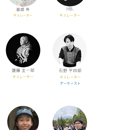
​HB.
​飯盛 希
キ
ュレータ
ー
キ
ュレーター
​齋藤 圭一郎
​石野 平四郎
キ
ュレーター
キ
ュレーター
​アー
ティスト