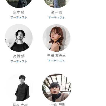
黒木 結
瀬戸 優
アー
ティスト
アー
ティスト
中田 愛美里
髙橋 銑
アー
ティスト
アー
ティスト
中西 宏彰
蔦本 大樹