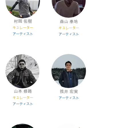
村岡 佑樹
​森山 泰地
キ
ュレーター
キ
ュレーター
​アー
ティスト
アー
ティスト
​山本 修路
筏井 宏実
キ
ュレーター
アー
ティスト
アー
ティスト