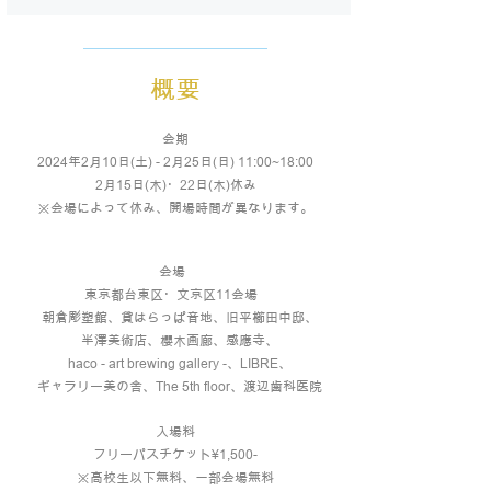
概要
会期
2024年2月10日(土) - 2月25日(日) 11:00~18:00
2月15日(木)・22日(木)休み
※会場によって休み、開場時間が異なります。
会場
東京都台東区・文京区11会場
朝倉彫塑館、貸はらっぱ音地、旧平櫛田中邸、
半澤美術店、櫻木画廊、感應寺、
haco - art brewing gallery -、
LIBRE、
ギャラリー美の舎、The 5th floor、渡辺歯科医院
入
場料
フリーパスチケット¥1,500-
※高校生以下無料、一部会場無料