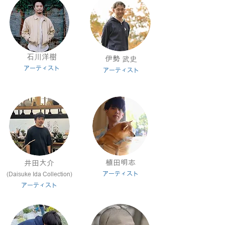
石川洋樹
伊勢 武史
アー
ティスト
アー
ティスト
植田明志
井田大介
アー
ティスト
(
Daisuke Ida Collection)
アー
ティスト