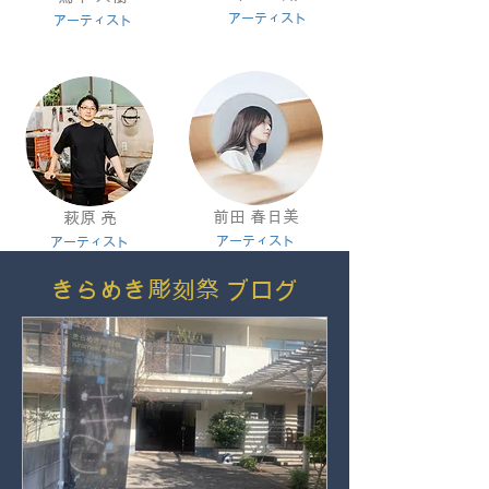
アー
ティスト
アー
ティスト
前田 春日美
萩原 亮
アー
ティスト
アー
ティスト
きらめき彫刻祭 ブログ
森田 悠揮
米山 啓介
アー
ティスト
ア
ー
ティスト