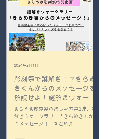
2024年2月1日
彫刻祭で謎解き！？きらめ
きくんからのメッセージを
解読せよ！謎解きウォーク
ラリーのお誘い
きらめき彫刻祭の楽しみ方第2弾、謎
解きウォークラリー「きらめき君から
のメッセージ！」をご紹介！