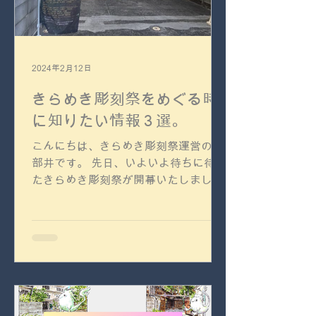
2024年2月12日
きらめき彫刻祭をめぐる時
に知りたい情報３選。
モノ・シャカ
こんにちは、きらめき彫刻祭運営の田
コラボレーター
部井です。 先日、いよいよ待ちに待っ
たきらめき彫刻祭が開幕いたしました
⭐️ 本当に大丈夫かなとソワソワしてお
りましたが初日から予想を遥かに超え
る大勢の皆様にご来場いただき、早く
も大変ご好評いただいております（あ
りがたや〜）...